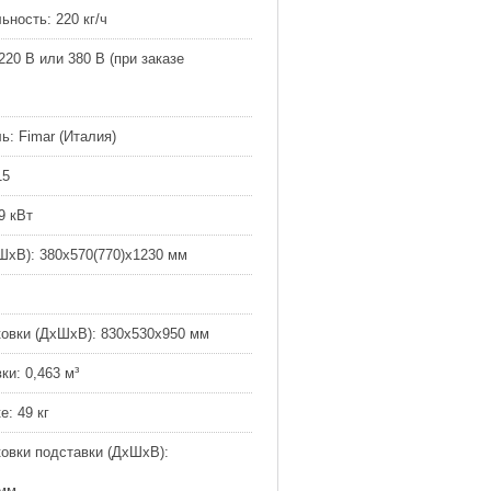
ьность:
220 кг/ч
220 В или 380 В (при заказе
ь:
Fimar (Италия)
15
9 кВт
ШхВ):
380х570(770)х1230 мм
овки (ДхШхВ):
830x530x950 мм
ки:
0,463 м³
е:
49 кг
овки подставки (ДхШхВ):
 мм