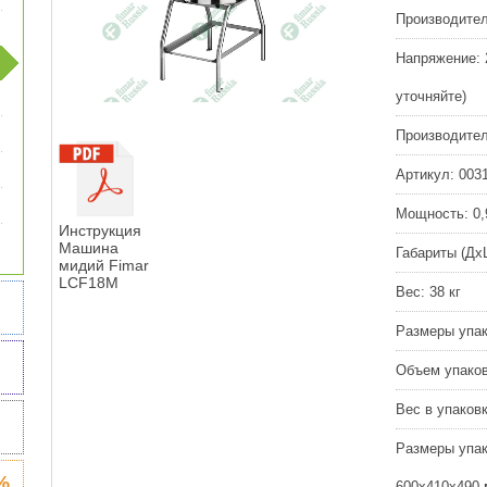
Производител
Напряжение:
уточняйте)
Производител
Артикул:
003
Мощность:
0,
Инструкция
Машина
Габариты (Дх
мидий Fimar
LCF18M
Вес:
38 кг
Размеры упак
Объем упаков
Вес в упаковк
Размеры упак
%
600х410х490